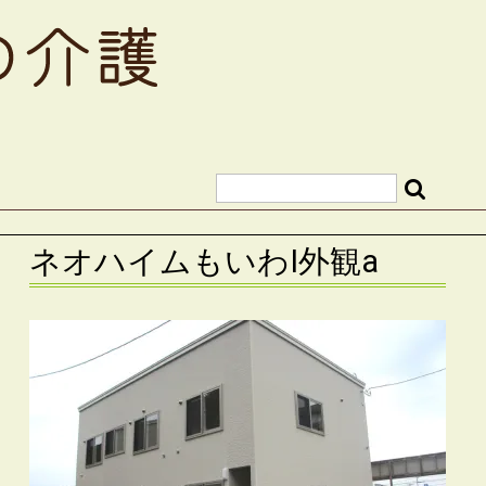
ネオハイムもいわⅠ外観a